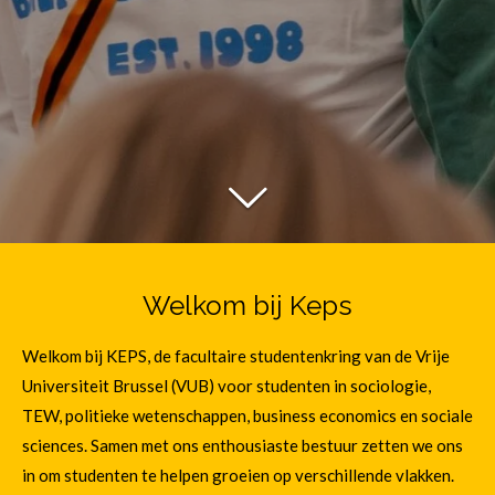
Welkom bij Keps
Welkom bij KEPS, de facultaire studentenkring van de Vrije
Universiteit Brussel (VUB) voor studenten in sociologie,
TEW, politieke wetenschappen, business economics en sociale
sciences. Samen met ons enthousiaste bestuur zetten we ons
in om studenten te helpen groeien op verschillende vlakken.