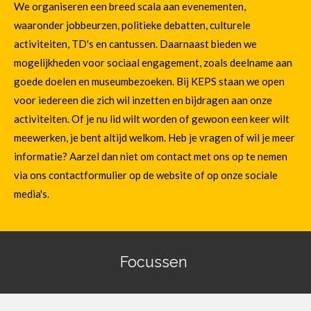
We organiseren een breed scala aan evenementen,
waaronder jobbeurzen, politieke debatten, culturele
activiteiten, TD's en cantussen.
Daarnaast bieden we
mogelijkheden voor sociaal engagement, zoals deelname aan
goede doelen en museumbezoeken. Bij KEPS staan we open
voor iedereen die zich wil inzetten en bijdragen aan onze
activiteiten. Of je nu lid wilt worden of gewoon een keer wilt
meewerken, je bent altijd welkom. Heb je vragen of wil je meer
informatie? Aarzel dan niet om contact met ons op te nemen
via ons contactformulier op de website of op onze sociale
media's.
Focussen